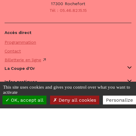
17300 Rochefort
Tél : 05.46.82.15.15
Accès direct
Programmation
Contact
Billetterie en ligne
La Coupe d'Or
Infos pratiques
This site uses cookies and gives you control over what you want to
activate
Avec vous
OK, accept all
Deny all cookies
Personalize
Licences 1-L-R-21-009287 - 2-L-R-21-009285 - 3-L-R-21-
009286