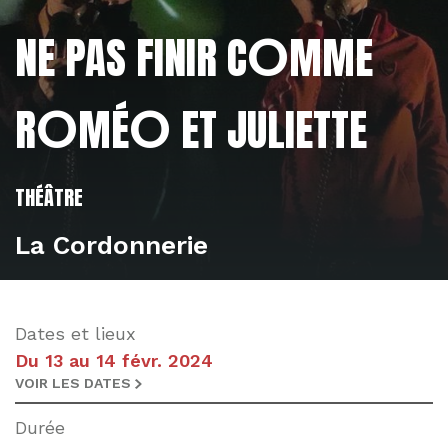
O
NE PAS FINIR C
MME
L'éditorial
L'actualité
O
O
R
MÉ
ET JULIETTE
THÉÂTRE
La Cordonnerie
Dates et lieux
Du 13 au 14 févr. 2024
VOIR LES DATES
Durée