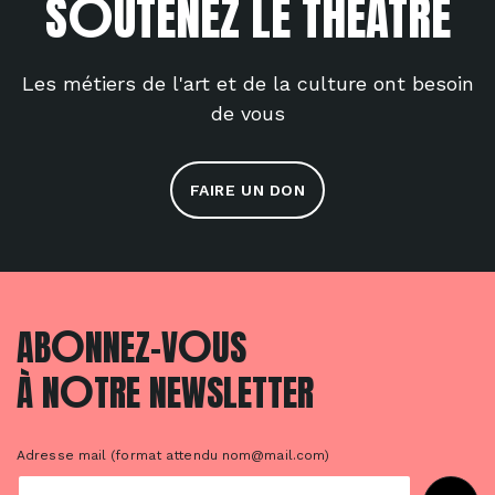
O
S
UTENEZ LE THÉÂTRE
Les métiers de l'art et de la culture ont besoin
de vous
FAIRE UN DON
O
O
AB
NNEZ-V
US
O
À N
TRE NEWSLETTER
Adresse mail (format attendu nom@mail.com)