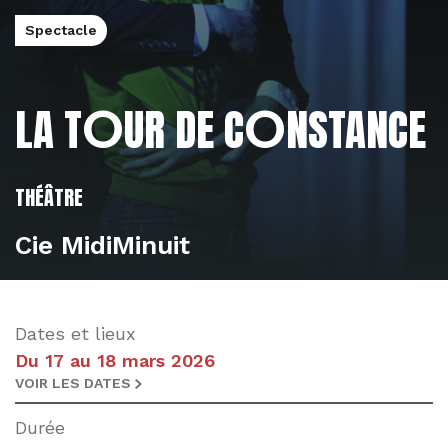
Spectacle
L'éditorial
L'actualité
O
O
LA T
UR DE C
NSTANCE
THÉÂTRE
Cie MidiMinuit
Dates et lieux
Du 17 au 18 mars 2026
VOIR LES DATES
Durée