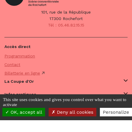
101, rue de la République
17300 Rochefort
Tél : 05.46.82.15.15
Accès direct
Programmation
Contact
Billetterie en ligne
La Coupe d'Or
Infos pratiques
This site uses cookies and gives you control over what you want to
activate
Avec vous
OK, accept all
Deny all cookies
Personalize