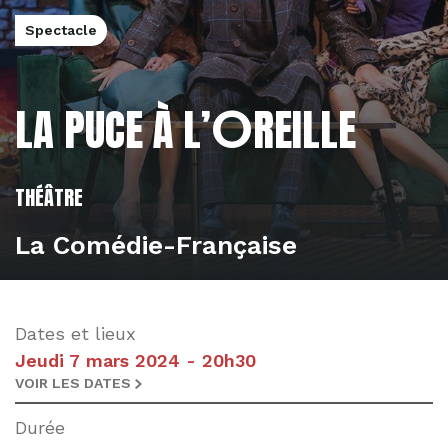
Spectacle
L'éditorial
L'actualité
O
LA PUCE À L’
REILLE
THÉÂTRE
La Comédie-Française
Dates et lieux
Jeudi 7 mars 2024 - 20h30
VOIR LES DATES
Durée