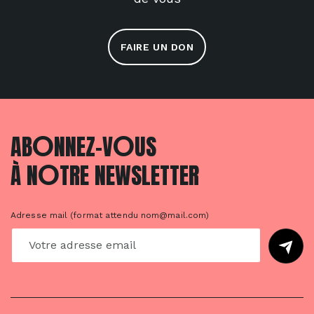
FAIRE UN DON
O
O
AB
NNEZ-V
US
O
À N
TRE NEWSLETTER
Adresse mail (format attendu nom@mail.com)