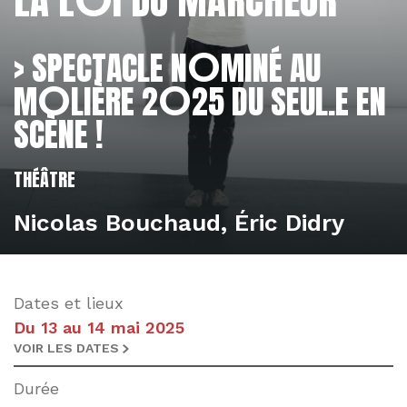
L'éditorial
O
> SPECTACLE N
MINÉ AU
L'actualité
O
O
M
LIÈRE 2
25 DU SEUL.E EN
SCÈNE !
THÉÂTRE
Nicolas Bouchaud, Éric Didry
Dates et lieux
Du 13 au 14 mai 2025
VOIR LES DATES
Durée