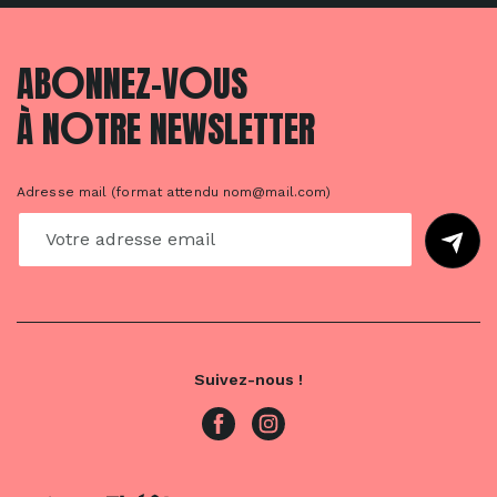
O
O
AB
NNEZ-V
US
O
À N
TRE NEWSLETTER
Adresse mail (format attendu nom@mail.com)
Suivez-nous !