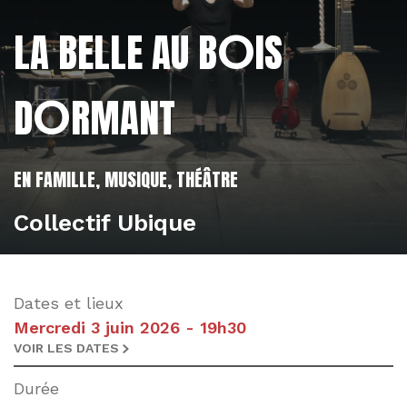
O
LA BELLE AU B
IS
L'éditorial
L'actualité
O
D
RMANT
EN FAMILLE, MUSIQUE, THÉÂTRE
Collectif Ubique
Dates et lieux
Mercredi 3 juin 2026 - 19h30
VOIR LES DATES
Durée