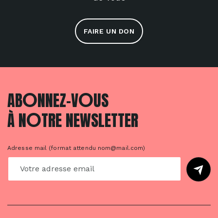
FAIRE UN DON
O
O
AB
NNEZ-V
US
O
À N
TRE NEWSLETTER
Adresse mail (format attendu nom@mail.com)