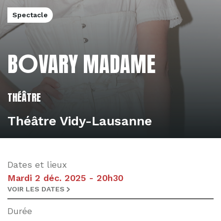
Spectacle
L'éditorial
L'actualité
O
B
VARY MADAME
THÉÂTRE
Théâtre Vidy-Lausanne
Dates et lieux
Mardi 2 déc. 2025 - 20h30
VOIR LES DATES
Durée