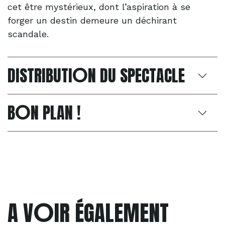
cet être mystérieux, dont l’aspiration à se
forger un destin demeure un déchirant
scandale.
O
DISTRIBUTI
N DU SPECTACLE
O
B
N PLAN !
O
A V
IR ÉGALEMENT