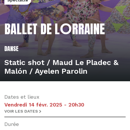
Spectacle
L'éditorial
O
BALLET DE L
RRAINE
L'actualité
DANSE
Static shot / Maud Le Pladec &
Malón / Ayelen Parolin
Dates et lieux
Vendredi 14 févr. 2025 - 20h30
VOIR LES DATES
Durée