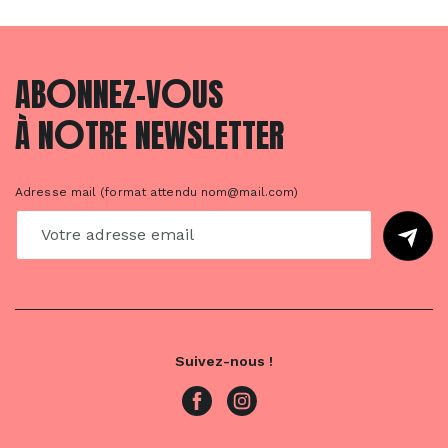
O
O
AB
NNEZ-V
US
O
À N
TRE NEWSLETTER
Adresse mail (format attendu nom@mail.com)
Suivez-nous !